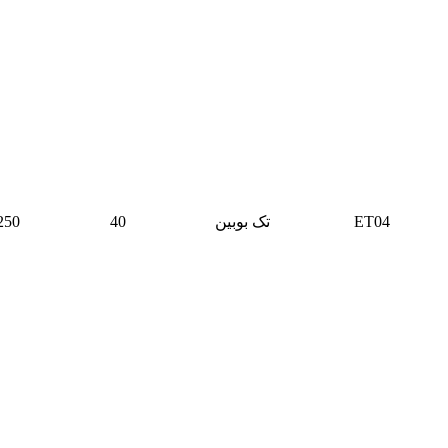
ET04
تک بوبین
40
250