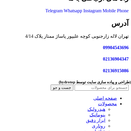
Telegram
Whatsapp
Instagram
Mobile
Phone
آدرس
تهران لاله زارجنوبی کوچه علیپور پاساژ ممتاز پلاک 4/14
09904543696
02136904347
02136915086
طراحی و پیاده سازی سایت توسط
hydrotop
)
جست و جو
صفحه اصلی
محصولات
هیدرولیک
پنوماتیک
ابزار دقیق
روتاری