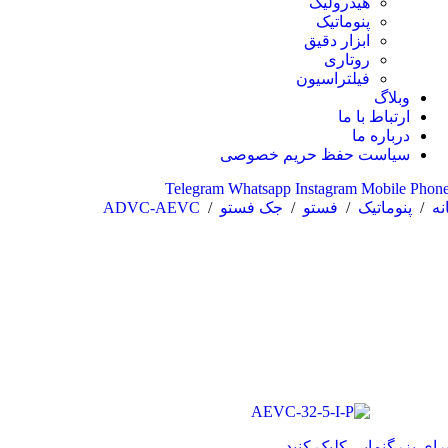
هیدرولیک
پنوماتیک
ابزار دقیق
روتاری
فیلتراسیون
وبلاگ
ارتباط با ما
درباره ما
سیاست حفظ حریم خصوصی
Telegram
Whatsapp
Instagram
Mobile
Phon
نه
/
پنوماتیک
/
فستو
/
جک فستو
/
ADVC-AEVC
رای بزرگنمایی کلیک کنید