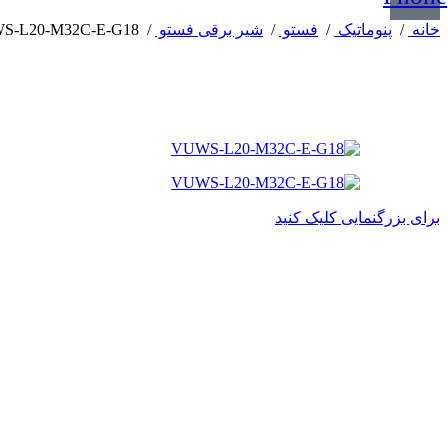
خانه
/
پنوماتیک
/
فستو
/
شیر برقی فستو
/
S-L20-M32C-E-G18
برای بزرگنمایی کلیک کنید